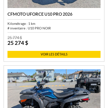
CFMOTO UFORCE U10 PRO 2026
Kilométrage :
1
km
# inventaire :
U10 PRO NOIR
P
25 774
$
25 274
$
R
I
X
VOIR LES DÉTAILS
: