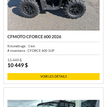
CFMOTO CFORCE 600 2026
Kilométrage :
1
km
# inventaire :
CFORCE 600 1UP
P
11 449
$
10 449
$
R
I
X
VOIR LES DÉTAILS
: