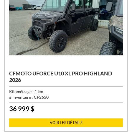
CFMOTO UFORCE U10 XL PRO HIGHLAND
2026
Kilométrage :
1
km
# inventaire :
CF2650
36 999
$
P
R
I
VOIR LES DÉTAILS
X