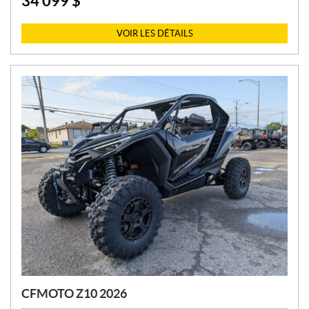
34 099
$
P
R
I
VOIR LES DÉTAILS
X
:
CFMOTO Z10 2026