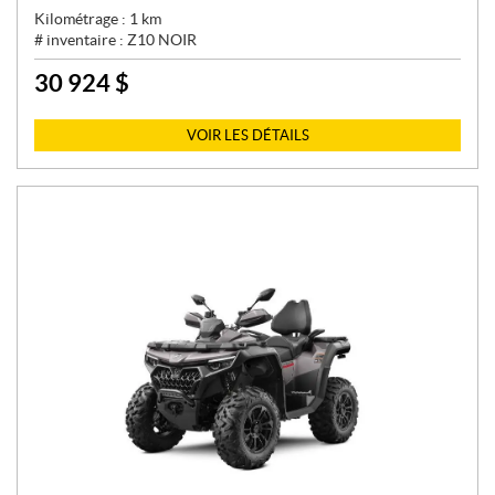
Kilométrage :
1
km
# inventaire :
Z10 NOIR
30 924
$
P
R
I
VOIR LES DÉTAILS
X
: