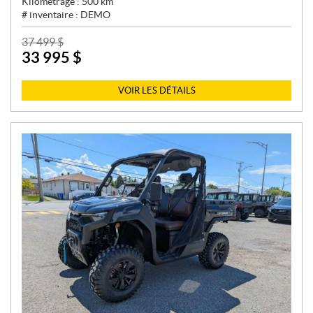
Kilométrage :
500
km
# inventaire :
DEMO
P
37 499
$
33 995
$
R
I
X
VOIR LES DÉTAILS
: