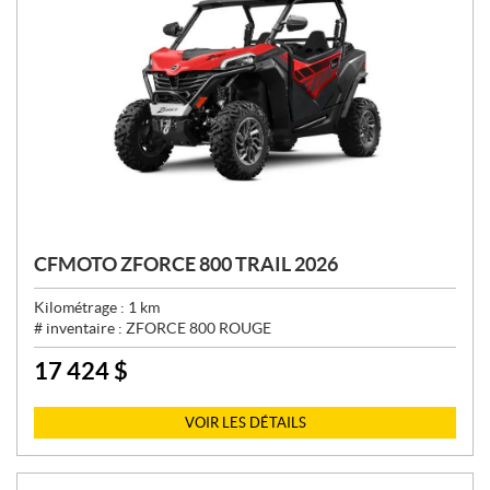
CFMOTO ZFORCE 800 TRAIL 2026
Kilométrage :
1
km
# inventaire :
ZFORCE 800 ROUGE
17 424
$
P
R
I
VOIR LES DÉTAILS
X