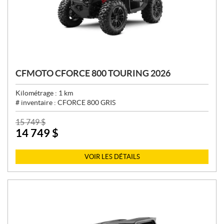
CFMOTO CFORCE 800 TOURING 2026
Kilométrage :
1
km
# inventaire :
CFORCE 800 GRIS
P
15 749
$
14 749
$
R
I
X
VOIR LES DÉTAILS
: