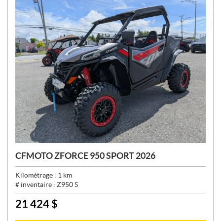
:
CFMOTO ZFORCE 950 SPORT 2026
Kilométrage :
1
km
# inventaire :
Z950 S
21 424
$
P
R