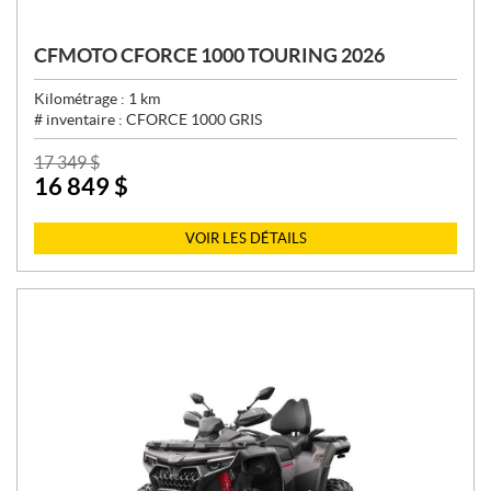
CFMOTO CFORCE 1000 TOURING 2026
Kilométrage :
1
km
# inventaire :
CFORCE 1000 GRIS
P
17 349
$
16 849
$
R
I
X
VOIR LES DÉTAILS
: