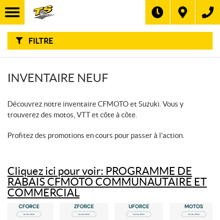
F
I
Filtre
L
Type
T
R
E
FILTRE
R
Catégorie
P
A
R
:
Marque
INVENTAIRE NEUF
Année
Découvrez notre inventaire CFMOTO et Suzuki. Vous y
trouverez des motos, VTT et côte à côte.
Prix
Profitez des promotions en cours pour passer à l’action.
Inventaire
CHERCHER
Cliquez ici pour voir: PROGRAMME DE
RABAIS CFMOTO COMMUNAUTAIRE ET
COMMERCIAL