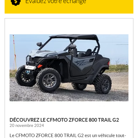
Évaluez votre échange
N
O
U
V
E
L
L
E
S
DÉCOUVREZ LE CFMOTO ZFORCE 800 TRAIL G2
20 novembre 2024
Le CFMOTO ZFORCE 800 TRAIL G2 est un véhicule tout-