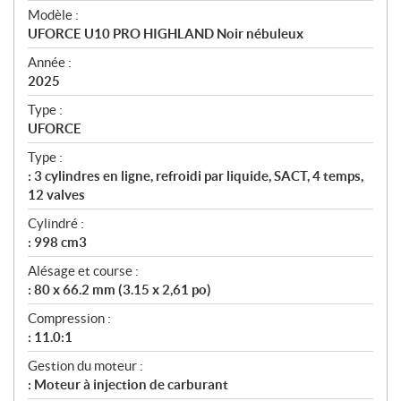
é
Modèle :
c
UFORCE U10 PRO HIGHLAND Noir nébuleux
i
f
Année :
i
2025
c
Type :
a
UFORCE
t
Type :
i
: 3 cylindres en ligne, refroidi par liquide, SACT, 4 temps,
o
12 valves
n
s
Cylindré :
: 998 cm3
Alésage et course :
: 80 x 66.2 mm (3.15 x 2,61 po)
Compression :
: 11.0:1
Gestion du moteur :
: Moteur à injection de carburant