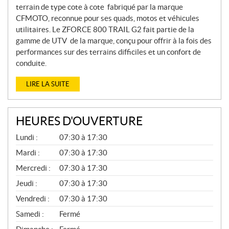
terrain de type cote à cote fabriqué par la marque
CFMOTO, reconnue pour ses quads, motos et véhicules
utilitaires. Le ZFORCE 800 TRAIL G2 fait partie de la
gamme de UTV de la marque, conçu pour offrir à la fois des
performances sur des terrains difficiles et un confort de
conduite.
LIRE LA SUITE
HEURES D'OUVERTURE
P
Lundi :
07:30 à 17:30
I
È
Mardi :
07:30 à 17:30
C
Mercredi :
07:30 à 17:30
E
S
Jeudi :
07:30 à 17:30
E
T
Vendredi :
07:30 à 17:30
S
E
Samedi :
Fermé
R
V