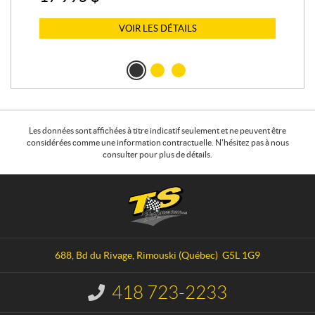
7 
VOIR LES DÉTAILS
Les données sont affichées à titre indicatif seulement et ne peuvent être
considérées comme une information contractuelle. N'hésitez pas à nous
consulter pour plus de détails.
C
T
o
S
n
P
t
e
a
r
688, Bd du Rivage
,
Rimouski
(Québec)
G5L 1G9
c
f
t
o
418 723-2233
I
r
n
f