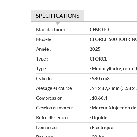
SPÉCIFICATIONS
S
Manufacturier :
CFMOTO
p
Modèle :
CFORCE 600 TOURING 
é
c
Année :
2025
i
Type :
CFORCE
f
i
Type :
: Monocylindre, refroid
c
Cylindré :
: 580 cm3
a
Alésage et course :
: 91 x 89,2 mm (3,58 x 
t
i
Compression :
: 10.68:1
o
Gestion du moteur :
: Moteur à injection d
n
s
Refroidissement :
: Liquide
Démarreur :
: Électrique