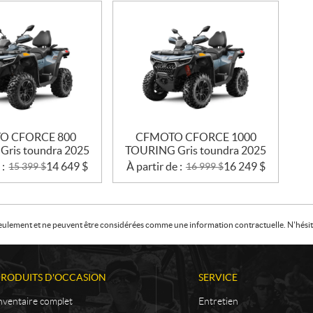
O CFORCE 800
CFMOTO CFORCE 1000
ris toundra 2025
TOURING Gris toundra 2025
 :
14 649
$
À partir de :
16 249
$
15 399
$
16 999
$
f seulement et ne peuvent être considérées comme une information contractuelle. N'hésite
PRODUITS D'OCCASION
SERVICE
nventaire complet
Entretien