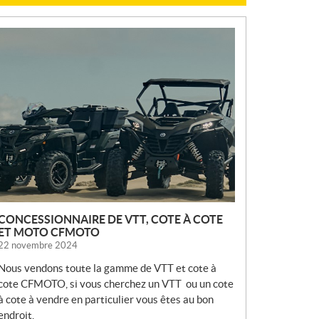
N
O
U
V
E
L
L
E
S
CONCESSIONNAIRE DE VTT, COTE À COTE
ET MOTO CFMOTO
22 novembre 2024
Nous vendons toute la gamme de VTT et cote à
cote CFMOTO, si vous cherchez un VTT ou un cote
à cote à vendre en particulier vous êtes au bon
endroit.