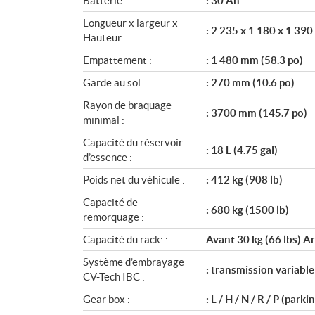
Batterie :
: 30 Ah
Longueur x largeur x
: 2 235 x 1 180 x 1 390
Hauteur :
Empattement :
: 1 480 mm (58.3 po)
Garde au sol :
: 270 mm (10.6 po)
Rayon de braquage
: 3700 mm (145.7 po)
minimal :
Capacité du réservoir
: 18 L (4.75 gal)
d’essence :
Poids net du véhicule :
: 412 kg (908 lb)
Capacité de
: 680 kg (1500 lb)
remorquage :
Capacité du rack: :
Avant 30 kg (66 lbs) Ar
Système d’embrayage
: transmission variable
CV-Tech IBC :
Gear box :
: L / H / N / R / P (park