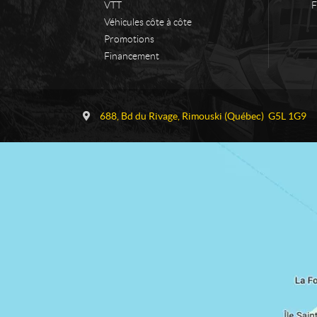
VTT
F
Véhicules côte à côte
Promotions
Financement
C
T
o
S
688, Bd du Rivage
,
Rimouski
(Québec)
G5L 1G9
n
P
t
e
a
r
c
f
t
o
r
m
a
n
c
e