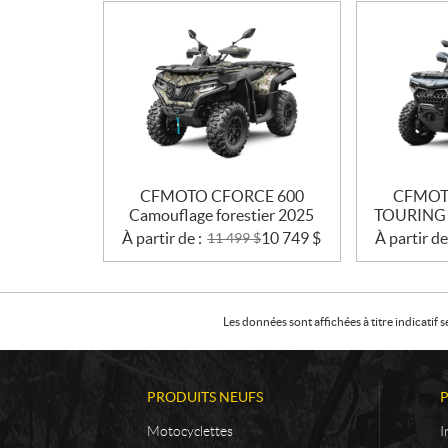
CFMOTO CFORCE 600
CFMOT
Camouflage forestier 2025
TOURING G
À partir de :
10 749
$
À partir de
11 499
$
Les données sont affichées à titre indicati
PRODUITS NEUFS
Motocyclettes
I