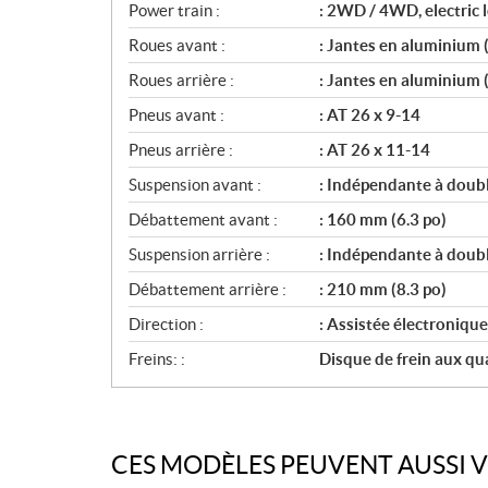
Power train :
: 2WD / 4WD, electric l
Roues avant :
: Jantes en aluminium 
Roues arrière :
: Jantes en aluminium 
Pneus avant :
: AT 26 x 9-14
Pneus arrière :
: AT 26 x 11-14
Suspension avant :
: Indépendante à doubl
Débattement avant :
: 160 mm (6.3 po)
Suspension arrière :
: Indépendante à doubl
Débattement arrière :
: 210 mm (8.3 po)
Direction :
: Assistée électronique
Freins: :
Disque de frein aux qu
CES MODÈLES PEUVENT AUSSI 