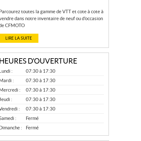
Parcourez toutes la gamme de VTT et cote à cote à
vendre dans notre inventaire de neuf ou d’occasion
de CFMOTO
LIRE LA SUITE
HEURES D'OUVERTURE
P
Lundi :
07:30 à 17:30
I
È
Mardi :
07:30 à 17:30
C
Mercredi :
07:30 à 17:30
E
S
Jeudi :
07:30 à 17:30
E
T
Vendredi :
07:30 à 17:30
S
E
Samedi :
Fermé
R
V
Dimanche :
Fermé
I
C
E