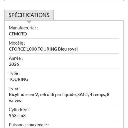
SPÉCIFICATIONS
S
Manufacturier :
p
CFMOTO
é
Modèle :
c
CFORCE 1000 TOURING Bleu royal
i
f
Année :
i
2026
c
Type :
a
TOURING
t
Type :
i
Bicylindre en V, refroidi par liquide, SACT, 4 temps, 8
o
valves
n
s
Cylindrée :
963 cm3
Puissance maximale :