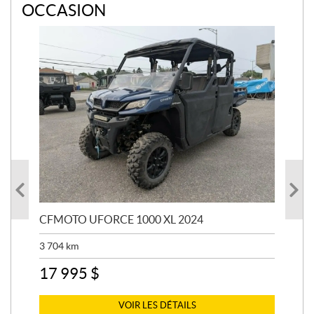
OCCASION
CFMOTO UFORCE 1000 XL 2024
SU
AUS
3 704
km
2 8
17 995
$
7 
VOIR LES DÉTAILS