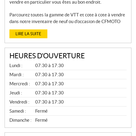
vendre en particulier vous êtes au bon endroit.
Parcourez toutes la gamme de VTT et cote à cote à vendre
dans notre inventaire de neuf ou d’occasion de CFMOTO
LIRE LA SUITE
HEURES D'OUVERTURE
P
Lundi :
07:30 à 17:30
I
È
Mardi :
07:30 à 17:30
C
Mercredi :
07:30 à 17:30
E
S
Jeudi :
07:30 à 17:30
E
T
Vendredi :
07:30 à 17:30
S
E
Samedi :
Fermé
R
V
Dimanche :
Fermé
I
C
E