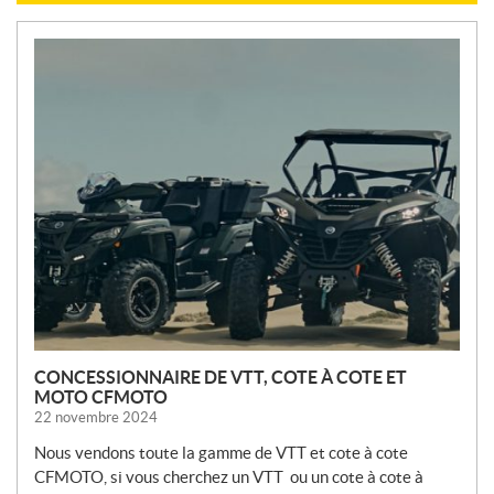
N
O
U
V
E
L
L
E
S
CONCESSIONNAIRE DE VTT, COTE À COTE ET
MOTO CFMOTO
22 novembre 2024
Nous vendons toute la gamme de VTT et cote à cote
CFMOTO, si vous cherchez un VTT ou un cote à cote à