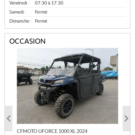
Vendredi :
07:30 à 17:30
S
E
Samedi :
Fermé
R
V
Dimanche :
Fermé
I
C
E
OCCASION
CFMOTO UFORCE 1000 XL 2024
SU