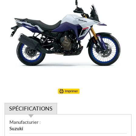
Imprimer
SPÉCIFICATIONS
S
Manufacturier :
p
Suzuki
é