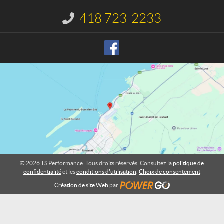
c
f
t
o
418 723-2233
I
r
n
m
f
o
a
r
n
m
c
a
e
t
i
o
n
:
© 2026 TS Performance. Tous droits réservés. Consultez la
politique de
confidentialité
et les
conditions d'utilisation
.
Choix de consentement
Création de site Web
par