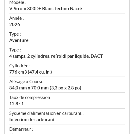
Modèle :
c
V-Strom 800DE Blanc Techno Nacré
i
f
Année :
i
2026
c
Type :
a
Aventure
t
Type :
i
4 temps, 2 cylindres, refroidi par liquide, DACT
o
n
Cylindrée :
s
776 cm3 (47,4 cu. in.)
Alésage x Course :
84,0 mm x 70,0 mm (3,3 po x 2,8 po)
Taux de compression :
12.8 : 1
Système d'alimentation en carburant :
Injection de carburant
Démarreur :