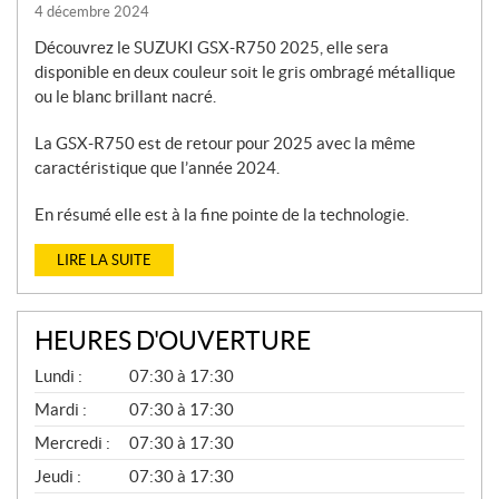
4 décembre 2024
Découvrez le SUZUKI GSX-R750 2025, elle sera
disponible en deux couleur soit le gris ombragé métallique
ou le blanc brillant nacré.
La GSX-R750 est de retour pour 2025 avec la même
caractéristique que l’année 2024.
En résumé elle est à la fine pointe de la technologie.
LIRE LA SUITE
HEURES D'OUVERTURE
P
Lundi :
07:30 à 17:30
I
È
Mardi :
07:30 à 17:30
C
Mercredi :
07:30 à 17:30
E
S
Jeudi :
07:30 à 17:30
E
T