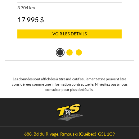
AUS
3 704
km
2 8
17 995
$
7 
VOIR LES DÉTAILS
Les données sont affichées à titre indicatif seulement et ne peuvent être
considérées comme une information contractuelle. N'hésitez pas à nous
consulter pour plus de détails.
C
T
o
S
n
P
t
e
a
r
688, Bd du Rivage
,
Rimouski
(Québec)
G5L 1G9