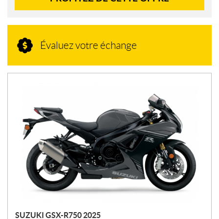
Évaluez votre échange
N
O
U
V
E
L
L
E
S
SUZUKI GSX-R750 2025