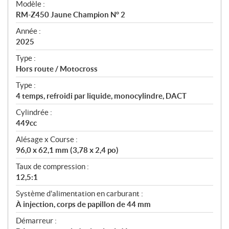
Modèle :
c
RM-Z450 Jaune Champion N° 2
i
f
Année :
i
2025
c
Type :
a
Hors route / Motocross
t
Type :
i
4 temps, refroidi par liquide, monocylindre, DACT
o
n
Cylindrée :
s
449cc
Alésage x Course :
96,0 x 62,1 mm (3,78 x 2,4 po)
Taux de compression :
12,5:1
Système d'alimentation en carburant :
À injection, corps de papillon de 44 mm
Démarreur :