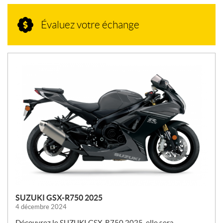
Évaluez votre échange
N
O
U
V
E
L
L
E
S
SUZUKI GSX-R750 2025
4 décembre 2024
Découvrez le SUZUKI GSX-R750 2025, elle sera