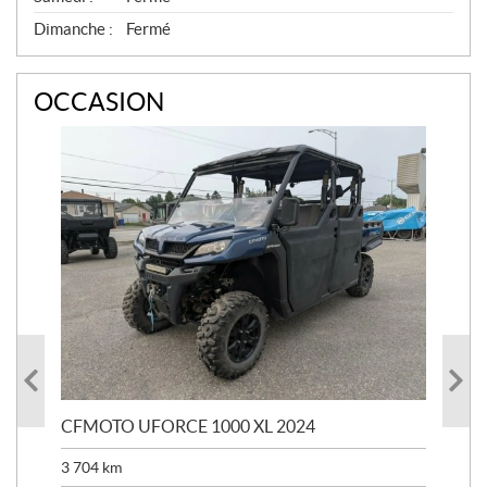
R
V
Dimanche :
Fermé
I
C
E
OCCASION
CFMOTO UFORCE 1000 XL 2024
SU
AUS
3 704
km