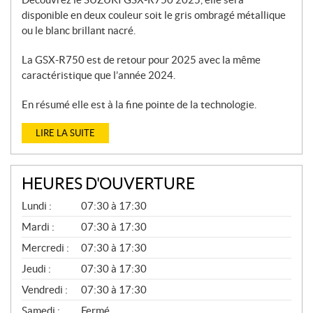
disponible en deux couleur soit le gris ombragé métallique
ou le blanc brillant nacré.
La GSX-R750 est de retour pour 2025 avec la même
caractéristique que l’année 2024.
En résumé elle est à la fine pointe de la technologie.
LIRE LA SUITE
HEURES D'OUVERTURE
P
Lundi :
07:30 à 17:30
I
È
Mardi :
07:30 à 17:30
C
Mercredi :
07:30 à 17:30
E
S
Jeudi :
07:30 à 17:30
E
T
Vendredi :
07:30 à 17:30
S
E
Samedi :
Fermé