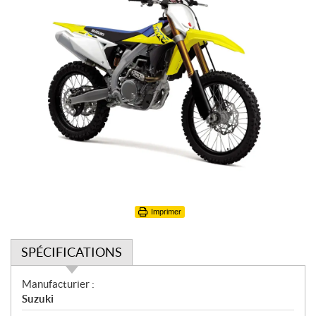
Imprimer
SPÉCIFICATIONS
S
Manufacturier :
p
Suzuki
é