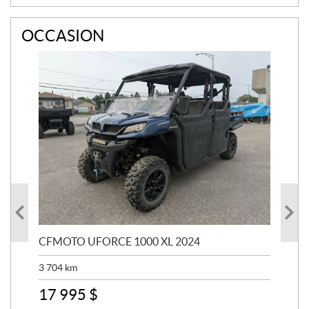
C
E
OCCASION
CFMOTO UFORCE 1000 XL 2024
SU
AUS
3 704
km
2 8
17 995
$
7 