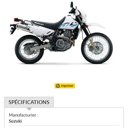
Imprimer
SPÉCIFICATIONS
S
Manufacturier :
p
Suzuki
é