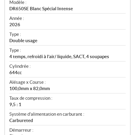
Modèle :
c
DR650SE Blanc Spécial Intense
i
f
Année :
i
2026
c
Type :
a
Double usage
t
Type :
i
4 temps, refroidi à l’air/ liquide, SACT, 4 soupapes
o
n
Cylindrée :
s
644cc
Alésage x Course :
100,0mm x 82,0mm
Taux de compression :
9,5 : 1
Système d'alimentation en carburant :
Carbureted
Démarreur :