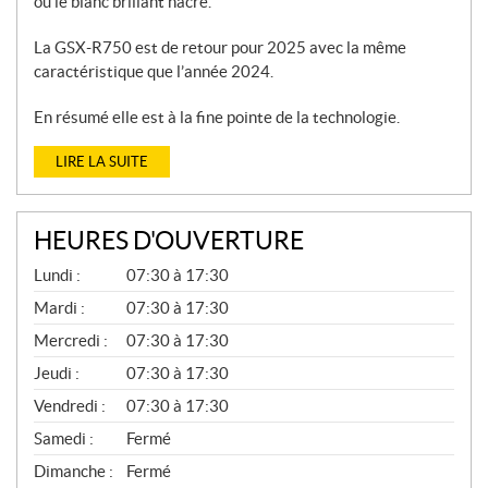
ou le blanc brillant nacré.
La GSX-R750 est de retour pour 2025 avec la même
caractéristique que l’année 2024.
En résumé elle est à la fine pointe de la technologie.
LIRE LA SUITE
HEURES D'OUVERTURE
P
Lundi :
07:30 à 17:30
I
È
Mardi :
07:30 à 17:30
C
Mercredi :
07:30 à 17:30
E
S
Jeudi :
07:30 à 17:30
E
T
Vendredi :
07:30 à 17:30
S
E
Samedi :
Fermé
R
V
Dimanche :
Fermé
I