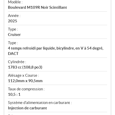
Modèle :
c
Boulevard M109R Noir Scintillant
i
f
Année :
i
2025
c
Type :
a
Cruiser
t
Type :
i
4 temps refroidi par liquide, bicylindre, en V à 54 degré,
o
DACT
n
s
Cylindrée :
1783 cc (108,8 po3)
Alésage x Course :
112,0mm x 90,5mm
Taux de compression :
10,5 : 1
Système d'alimentation en carburant :
Injection de carburant