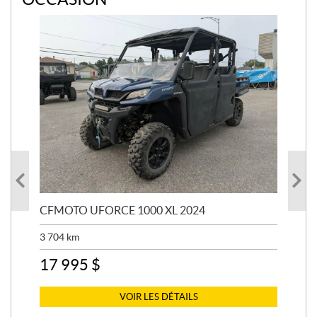
CFMOTO UFORCE 1000 XL 2024
SU
AUS
3 704
km
2 8
17 995
$
7 
VOIR LES DÉTAILS