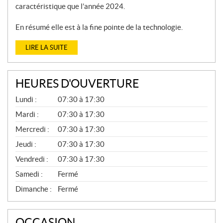
caractéristique que l’année 2024.
En résumé elle est à la fine pointe de la technologie.
LIRE LA SUITE
HEURES D'OUVERTURE
P
Lundi :
07:30 à 17:30
I
È
Mardi :
07:30 à 17:30
C
Mercredi :
07:30 à 17:30
E
S
Jeudi :
07:30 à 17:30
E
T
Vendredi :
07:30 à 17:30
S
E
Samedi :
Fermé
R
V
Dimanche :
Fermé
I
C
E
OCCASION