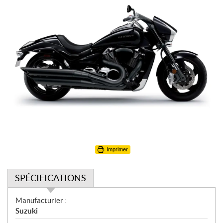
Imprimer
SPÉCIFICATIONS
S
Manufacturier :
p
Suzuki
é