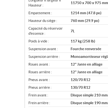
Longueur x largeur x
11750 x 700 x 975 mm (
Hauteur :
Empattement :
1214 mm (47.8 po)
Hauteur du siège :
760 mm (29.9 po)
Capacité du réservoir
7L
d'essence :
Poids à vide :
117 kg (258 lb)
Suspension avant :
Fourche renversée
Suspension arrière :
Monoamortisseur régla
Roues avant :
12" Jante en alliage
Roues arrière :
12" Jante en alliage
Pneus avant :
120/70 R12
Pneus arrière :
130/70 R12
Frein avant :
Disque simple 210 mm, 
Frein arrière :
Disque simple 190 mm, a