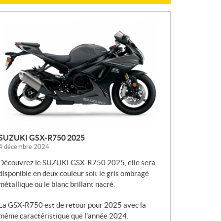
N
O
U
V
E
L
L
E
S
SUZUKI GSX-R750 2025
4 décembre 2024
Découvrez le SUZUKI GSX-R750 2025, elle sera
disponible en deux couleur soit le gris ombragé
métallique ou le blanc brillant nacré.
La GSX-R750 est de retour pour 2025 avec la
même caractéristique que l’année 2024.