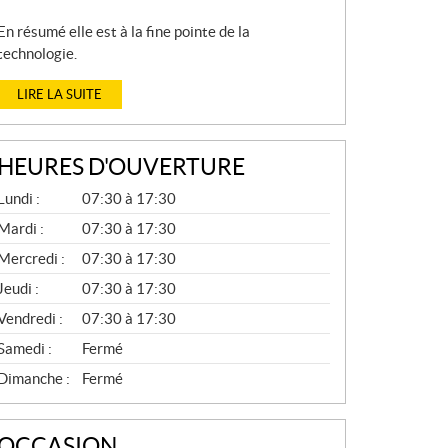
En résumé elle est à la fine pointe de la
technologie.
LIRE LA SUITE
HEURES D'OUVERTURE
P
Lundi :
07:30 à 17:30
I
È
Mardi :
07:30 à 17:30
C
Mercredi :
07:30 à 17:30
E
S
Jeudi :
07:30 à 17:30
E
T
Vendredi :
07:30 à 17:30
S
E
Samedi :
Fermé
R
V
Dimanche :
Fermé
I
C
E
OCCASION