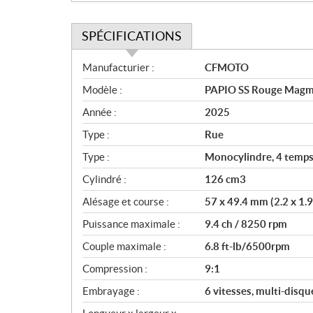
SPÉCIFICATIONS
S
Manufacturier :
CFMOTO
p
Modèle :
PAPIO SS Rouge Mag
é
c
Année :
2025
i
Type :
Rue
f
i
Type :
Monocylindre, 4 temps, 
c
Cylindré :
126 cm3
a
Alésage et course :
57 x 49.4 mm (2.2 x 1.9
t
i
Puissance maximale :
9.4 ch / 8250 rpm
o
Couple maximale :
6.8 ft-lb/6500rpm
n
s
Compression :
9:1
Embrayage :
6 vitesses, multi-disqu