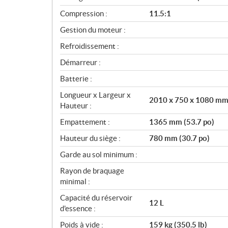
n
s
Compression :
11.5:1
Gestion du moteur :
Refroidissement :
Démarreur :
Batterie :
Longueur x Largeur x
2010 x 750 x 1080 mm (
Hauteur :
Empattement :
1365 mm (53.7 po)
Hauteur du siège :
780 mm (30.7 po)
Garde au sol minimum :
Rayon de braquage
minimal :
Capacité du réservoir
12 L
d'essence :
Poids à vide :
159 kg (350.5 lb)