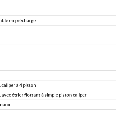
ble en précharge
caliper à 4 piston
vec étrier flottant à simple piston caliper
anaux