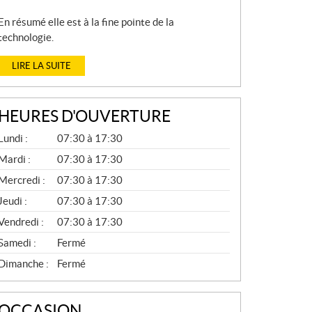
En résumé elle est à la fine pointe de la
technologie.
LIRE LA SUITE
HEURES D'OUVERTURE
P
Lundi :
07:30 à 17:30
I
È
Mardi :
07:30 à 17:30
C
Mercredi :
07:30 à 17:30
E
S
Jeudi :
07:30 à 17:30
E
T
Vendredi :
07:30 à 17:30
S
E
Samedi :
Fermé
R
V
Dimanche :
Fermé
I
C
E
OCCASION