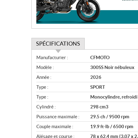
i
o
n
SPÉCIFICATIONS
S
Manufacturier :
CFMOTO
p
Modèle :
300SS Noir nébuleux
é
c
Année :
2026
i
Type :
SPORT
f
i
Type :
Monocylindre, refroidi
c
Cylindré :
298 cm3
a
Puissance maximale :
29.5 ch / 9500 rpm
t
i
Couple maximale :
19.9 ft-lb / 6500 rpm
o
Alésage et course :
78 x 62.4 mm (3.07 x 2