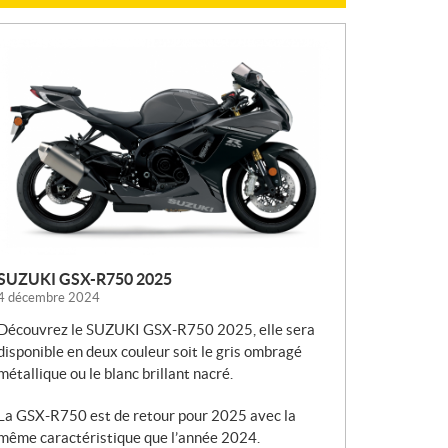
N
O
U
V
E
L
L
E
S
SUZUKI GSX-R750 2025
4 décembre 2024
Découvrez le SUZUKI GSX-R750 2025, elle sera
disponible en deux couleur soit le gris ombragé
métallique ou le blanc brillant nacré.
La GSX-R750 est de retour pour 2025 avec la
même caractéristique que l’année 2024.