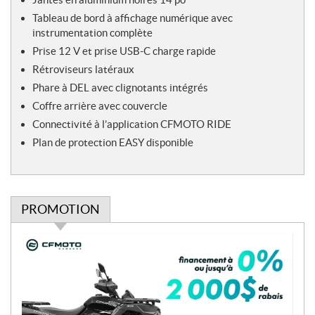
Tableau de bord à affichage numérique avec
instrumentation complète
Prise 12 V et prise USB-C charge rapide
Rétroviseurs latéraux
Phare à DEL avec clignotants intégrés
Coffre arrière avec couvercle
Connectivité à l’application CFMOTO RIDE
Plan de protection EASY disponible
PROMOTION
P
r
o
m
o