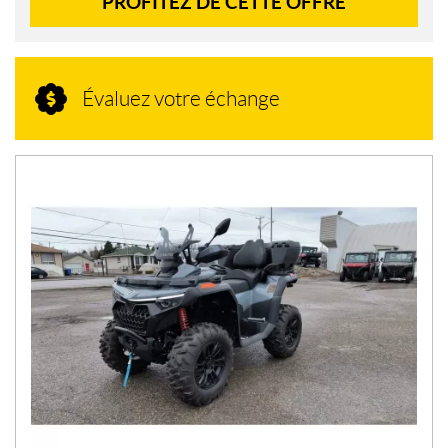
PROFITEZ DE CETTE OFFRE
Évaluez votre échange
N
O
U
V
E
L
L
E
S