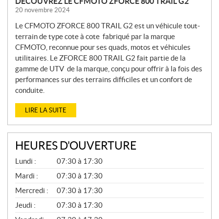
DÉCOUVREZ LE CFMOTO ZFORCE 800 TRAIL G2
20 novembre 2024
Le CFMOTO ZFORCE 800 TRAIL G2 est un véhicule tout-
terrain de type cote à cote fabriqué par la marque
CFMOTO, reconnue pour ses quads, motos et véhicules
utilitaires. Le ZFORCE 800 TRAIL G2 fait partie de la
gamme de UTV de la marque, conçu pour offrir à la fois des
performances sur des terrains difficiles et un confort de
conduite.
LIRE LA SUITE
HEURES D'OUVERTURE
P
Lundi :
07:30 à 17:30
I
È
Mardi :
07:30 à 17:30
C
Mercredi :
07:30 à 17:30
E
S
Jeudi :
07:30 à 17:30
E
T