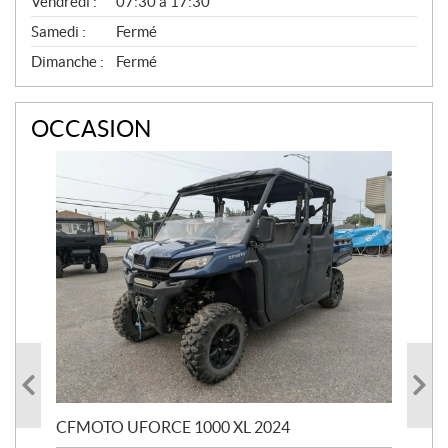
Vendredi :
07:30 à 17:30
S
E
Samedi :
Fermé
R
V
Dimanche :
Fermé
I
C
E
OCCASION
CFMOTO UFORCE 1000 XL 2024
SU
AUS