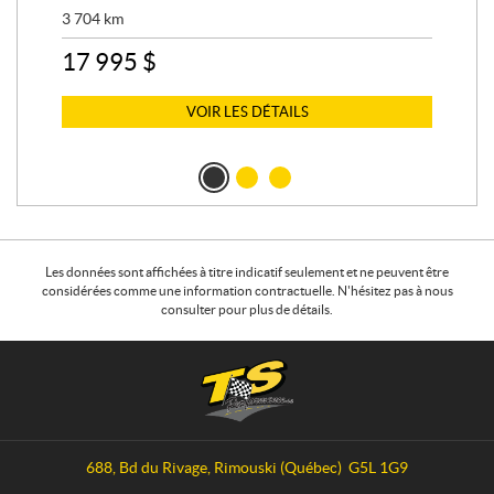
3 704
km
2 8
17 995
$
7 
VOIR LES DÉTAILS
Les données sont affichées à titre indicatif seulement et ne peuvent être
considérées comme une information contractuelle. N'hésitez pas à nous
consulter pour plus de détails.
C
T
o
S
n
P
t
e
a
r
688, Bd du Rivage
,
Rimouski
(Québec)
G5L 1G9
c
f