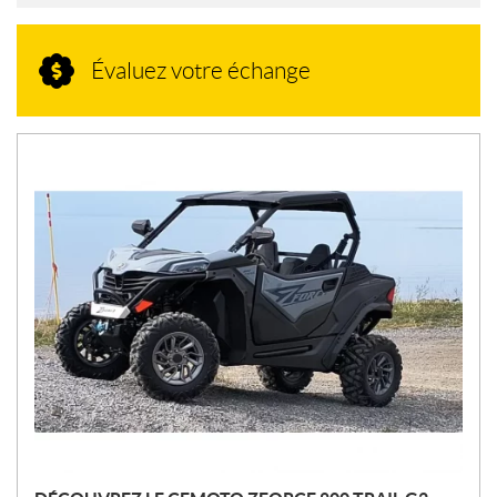
Évaluez votre échange
N
O
U
V
E
L
L
E
S