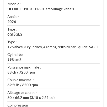
é
Modèle :
c
UFORCE U10 XL PRO Camouflage kanati
i
f
Année :
i
2026
c
Type :
a
6 SIÈGES
t
Type :
i
12 valves, 3 cylindres, 4 temps, refroidi par liquide, SACT
o
n
Cylindrée :
s
998 cm3
Puissance maximale :
88 ch / 7250 rpm
Couple maximal :
69 ft-lb / 6500 rpm
Alésage et course :
80 x 66.2 mm (3.15 x 2.61 po)
Compression :