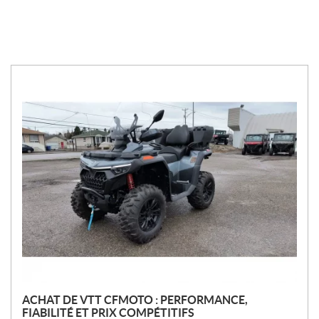
N
o
u
v
e
l
l
e
s
ACHAT DE VTT CFMOTO : PERFORMANCE,
FIABILITÉ ET PRIX COMPÉTITIFS