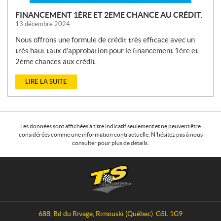
FINANCEMENT 1ÈRE ET 2EME CHANCE AU CRÉDIT.
13 décembre 2024
Nous offrons une formule de crédit très efficace avec un
très haut taux d’approbation pour le financement 1ère et
2ème chances aux crédit.
LIRE LA SUITE
Les données sont affichées à titre indicatif seulement et ne peuvent être
considérées comme une information contractuelle. N'hésitez pas à nous
consulter pour plus de détails.
C
T
o
S
n
P
t
e
a
r
688, Bd du Rivage
,
Rimouski
(Québec)
G5L 1G9