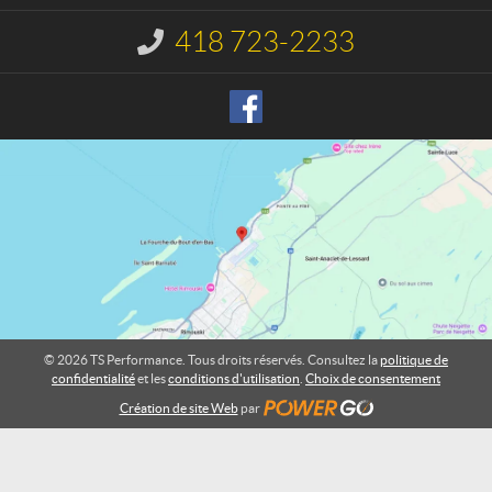
c
f
t
o
418 723-2233
I
r
n
m
f
o
a
r
n
m
c
a
e
t
i
o
n
:
© 2026 TS Performance. Tous droits réservés. Consultez la
politique de
confidentialité
et les
conditions d'utilisation
.
Choix de consentement
Création de site Web
par